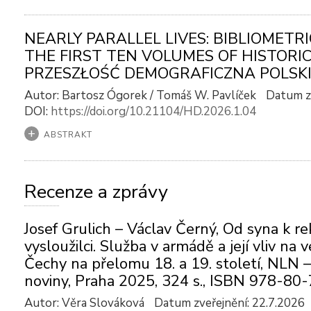
NEARLY PARALLEL LIVES: BIBLIOMETR
THE FIRST TEN VOLUMES OF HISTOR
PRZESZŁOŚĆ DEMOGRAFICZNA POLSK
Autor: Bartosz Ógorek / Tomáš W. Pavlíček
Datum zv
DOI:
https://doi.org/10.21104/HD.2026.1.04
ABSTRAKT
Recenze a zprávy
Josef Grulich – Václav Černý, Od syna k re
vysloužilci. Služba v armádě a její vliv na 
Čechy na přelomu 18. a 19. století, NLN –
noviny, Praha 2025, 324 s., ISBN 978-80
Autor: Věra Slováková
Datum zveřejnění: 22.7.2026