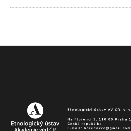
Etnologický ústav AV ČR, v. v.
Na Florenci 3, 110 00 Praha 
Česká republika
E-mail:
hdredakce@gmail.com