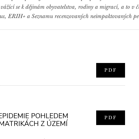
e vážící se k dějinám obyvatelstva, rodiny a migrací, a to v če
copus, ERIH+ a Seznamu recenzovaných neimpaktovaných pe
PDF
 EPIDEMIE POHLEDEM
PDF
MATRIKÁCH Z ÚZEMÍ